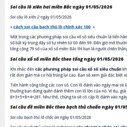
Soi cầu lô xiên hai miền Bắc
ngày 01/05/2026
Soi cầu lô xiên 2
ngày 01/05/2026
»
cách soi cầu bạch thủ lô chính xác 100
«
Một trong các phương pháp soi cầu xổ số siêu chuẩn là tiến hành
số bất kỳ trong dãy số tự nhiên từ 00 đến 99. Đến giờ mở thưởn
tổng cộng 79 số của xổ số miền Bắc thì bạn là người chiến thắn
Soi cầu xổ số miền Bắc theo tổng
ngày 01/05/2026
Khi nhắc đến
các phương pháp soi cầu xổ số siêu chuẩn
khô
rất đơn giản mà cơ hội trúng lại cao. Bạn sẽ xem giải đặc biệt
Tiến hành cộng tổng các con số. Con lô đánh vào ngày mai sẽ là
thưởng bạn đừng quên đánh thêm con lô lộn của nó. Ví dụ, giải
8+3+5+8+4=281. Như thế, chúng ta sẽ có cặp lô đánh vào ngà
Soi cầu đề miền Bắc theo bạch thủ chuẩn
ngày 01/0
Soi cầu bạch thủ lô chắc ăn
ngày 01/05/2026