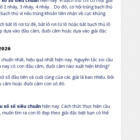
 xổ số siêu chuẩn
hiện nay. Vì bạch thủ chỉ có một giải
nổ 2 nháy, 3 nháy, 4 nháy… Do đó, cơ hội trúng bạch thủ
u bạch thủ vì nếu trúng khoản tiền nhận về cực khủng.
bắt lô rơi từ đề, bắt lô rơi từ lô hoặc bắt bạch thủ lô
đẹp dựa vào đầu câm, đuôi câm hoặc dựa vào giải đặc
2026
chuẩn nhất, hiệu quả nhất hiện nay. Nguyên tắc soi cầu
ôm nay có con đầu câm, đuôi câm nào xuất hiện không?
 số đầu tiên và cuối cùng của các giải là bao nhiêu. Đối
ầu câm hoặc đuôi câm con số đó.
u xổ số siêu chuẩn
hiện nay. Cách thức thực hiện cầu
, muốn tìm ra con lô đẹp theo giải đặc biệt bạn có thể