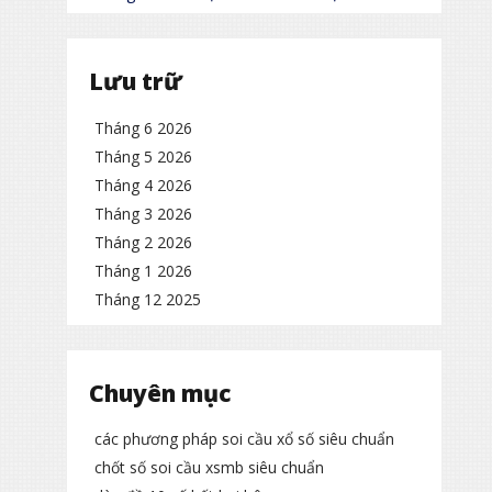
Lưu trữ
Tháng 6 2026
Tháng 5 2026
Tháng 4 2026
Tháng 3 2026
Tháng 2 2026
Tháng 1 2026
Tháng 12 2025
Chuyên mục
các phương pháp soi cầu xổ số siêu chuẩn
chốt số soi cầu xsmb siêu chuẩn