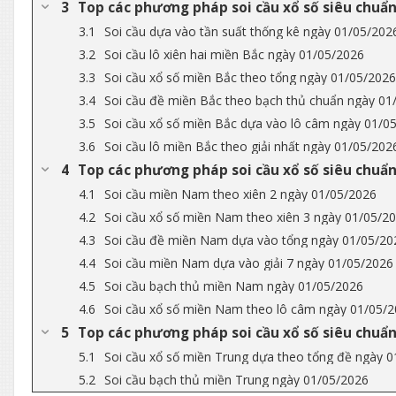
Top các phương pháp soi cầu xổ số siêu chuẩ
Soi cầu dựa vào tần suất thống kê ngày 01/05/202
Soi cầu lô xiên hai miền Bắc ngày 01/05/2026
Soi cầu xổ số miền Bắc theo tổng ngày 01/05/202
Soi cầu đề miền Bắc theo bạch thủ chuẩn ngày 01
Soi cầu xổ số miền Bắc dựa vào lô câm ngày 01/0
Soi cầu lô miền Bắc theo giải nhất ngày 01/05/202
Top các phương pháp soi cầu xổ số siêu chuẩ
Soi cầu miền Nam theo xiên 2 ngày 01/05/2026
Soi cầu xổ số miền Nam theo xiên 3 ngày 01/05/2
Soi cầu đề miền Nam dựa vào tổng ngày 01/05/20
Soi cầu miền Nam dựa vào giải 7 ngày 01/05/2026
Soi cầu bạch thủ miền Nam ngày 01/05/2026
Soi cầu xổ số miền Nam theo lô câm ngày 01/05/
Top các phương pháp soi cầu xổ số siêu chuẩ
Soi cầu xổ số miền Trung dựa theo tổng đề ngày 
Soi cầu bạch thủ miền Trung ngày 01/05/2026