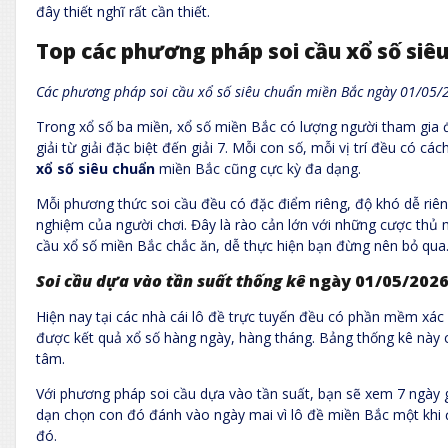
đây thiết nghĩ rất cần thiết.
Top các phương pháp soi cầu xổ số siê
Các phương pháp soi cầu xổ số siêu chuẩn miền Bắc ngày 01/05/
Trong xổ số ba miền, xổ số miền Bắc có lượng người tham gia 
giải từ giải đặc biệt đến giải 7. Mỗi con số, mỗi vị trí đều có c
xổ số siêu chuẩn
miền Bắc cũng cực kỳ đa dạng.
Mỗi phương thức soi cầu đều có đặc điểm riêng, độ khó dễ riêng
nghiệm của người chơi. Đây là rào cản lớn với những cược thủ m
cầu xổ số miền Bắc chắc ăn, dễ thực hiện bạn đừng nên bỏ qua
Soi cầu dựa vào tần suất thống kê
ngày 01/05/202
Hiện nay tại các nhà cái lô đề trực tuyến đều có phần mềm xá
được kết quả xổ số hàng ngày, hàng tháng. Bảng thống kê này cự
tâm.
Với phương pháp soi cầu dựa vào tần suất, bạn sẽ xem 7 ngày 
dạn chọn con đó đánh vào ngày mai vì lô đề miền Bắc một khi
đó.