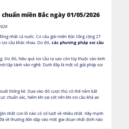
u chuẩn miền Bắc ngày 01/05/2026
2026
đông nhất cả nước. Cơ cấu giải miền Bắc tổng cộng 27
ách soi cầu khác nhau. Do đó,
các phương pháp soi cầu
. Do đó, hiệu quả soi cầu ra sao còn tùy thuộc vào kinh
ới tập tành vào nghề. Dưới đây là một số giải pháp soi
.
6
c suất thống kê. Dựa vào đó cược thủ có thể nắm bắt
c chuẩn xác, hiếm khi sai sót nên khi soi cầu khá an
gần nhất con lô nào có số lượt về nhiều nhất. Hãy mạnh
 đã về thường dồn dập vào một giai đoạn nhất định nào