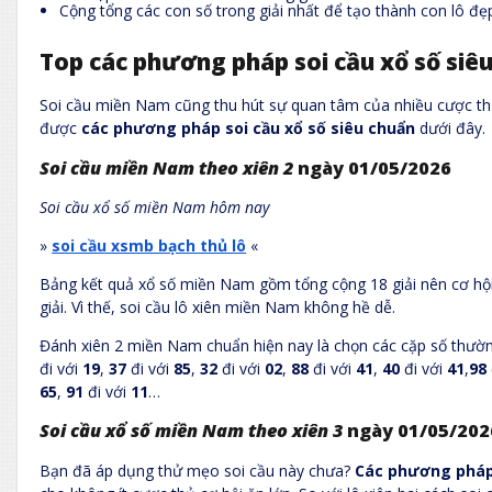
Cộng tổng các con số trong giải nhất để tạo thành con lô đẹ
Top các phương pháp soi cầu xổ số si
Soi cầu miền Nam cũng thu hút sự quan tâm của nhiều cược thủ. 
được
các phương pháp soi cầu xổ số siêu chuẩn
dưới đây.
Soi cầu miền Nam theo xiên 2
ngày 01/05/2026
Soi cầu xổ số miền Nam hôm nay
»
soi cầu xsmb bạch thủ lô
«
Bảng kết quả xổ số miền Nam gồm tổng cộng 18 giải nên cơ hội 
giải. Vì thế, soi cầu lô xiên miền Nam không hề dễ.
Đánh xiên 2 miền Nam chuẩn hiện nay là chọn các cặp số thườn
đi với
19
,
37
đi với
85
,
32
đi với
02
,
88
đi với
41
,
40
đi với
41
,
98
65
,
91
đi với
11
…
Soi cầu xổ số miền Nam theo xiên 3
ngày 01/05/202
Bạn đã áp dụng thử mẹo soi cầu này chưa?
Các phương pháp 