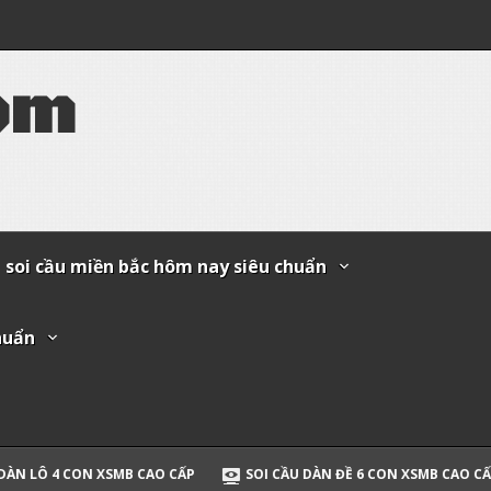
o
m
soi cầu miền bắc hôm nay siêu chuẩn
huẩn
 CAO CẤP
SOI CẦU DÀN ĐỀ 6 CON XSMB CAO CẤP
SOI CẦU DÀ