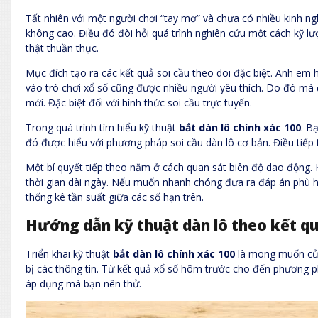
Tất nhiên với một người chơi “tay mơ” và chưa có nhiều kinh 
không cao. Điều đó đòi hỏi quá trình nghiên cứu một cách kỹ l
thật thuần thục.
Mục đích tạo ra các kết quả soi cầu theo dõi đặc biệt. Anh em 
vào trò chơi xổ số cũng được nhiều người yêu thích. Do đó m
mới. Đặc biệt đối với hình thức soi cầu trực tuyến.
Trong quá trình tìm hiểu kỹ thuật
bắt dàn lô chính xác 100
. B
đó được hiểu với phương pháp soi cầu dàn lô cơ bản. Điều tiếp
Một bí quyết tiếp theo nằm ở cách quan sát biên độ dao động.
thời gian dài ngày. Nếu muốn nhanh chóng đưa ra đáp án phù h
thống kê tần suất giữa các số hạn trên.
Hướng dẫn kỹ thuật dàn lô theo kết q
Triển khai kỹ thuật
bắt dàn lô chính xác 100
là mong muốn của
bị các thông tin. Từ kết quả xổ số hôm trước cho đến phương ph
áp dụng mà bạn nên thử.