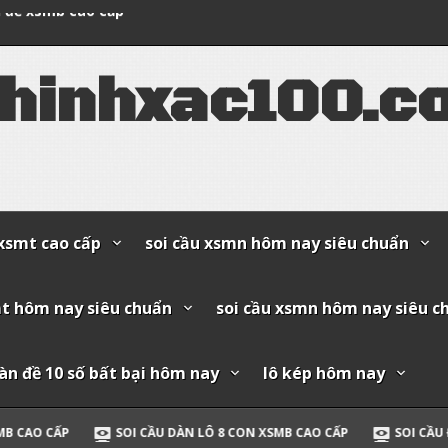
6 con xsmb cao cấp
ủ đề xsmb cao cấp
 con xsmb cao cấp
h
i
n
h
x
a
c
1
0
0
.
c
 lô xsmb cao cấp
 xsmt cao cấp
soi cầu xsmn hôm nay siêu chuẩn
mt hôm nay siêu chuẩn
soi cầu xsmn hôm nay siêu c
àn đề 10 số bất bại hôm nay
lô kép hôm nay
U DÀN LÔ 8 CON XSMB CAO CẤP
SOI CẦU ĐỀ ĐẦU ĐUÔI XSMB CAO 