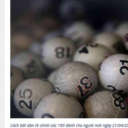
Cách băt dàn lô chính xác 100 dành cho người mới ngày 21/04/2