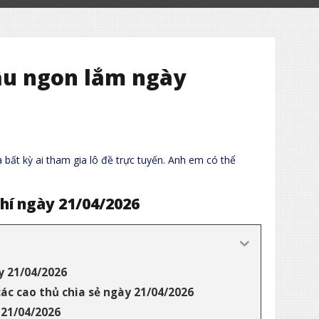
cầu ngon lắm ngày
ất kỳ ai tham gia lô đề trực tuyến. Anh em có thể
phí ngày 21/04/2026
y 21/04/2026
các cao thủ chia sẻ ngày 21/04/2026
 21/04/2026