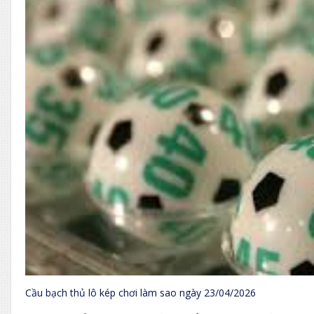
Cầu bạch thủ lô kép chơi làm sao ngày 23/04/2026