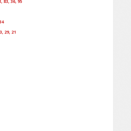
3, 83, 36, 95
 34
3, 29, 21