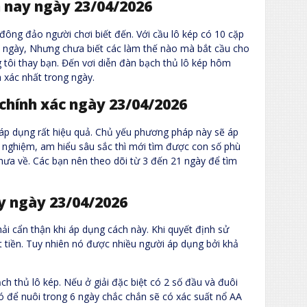
 nay ngày 23/04/2026
đông đảo người chơi biết đến. Với cầu lô kép có 10 cặp
ỗi ngày, Nhưng chưa biết các làm thế nào mà bắt cầu cho
tôi thay bạn. Đến vơi diễn đàn bạch thủ lô kép hôm
 xác nhất trong ngày.
 chính xác ngày 23/04/2026
 áp dụng rất hiệu quả. Chủ yếu phương pháp này sẽ áp
h nghiệm, am hiểu sâu sắc thì mới tìm được con số phù
chưa về. Các bạn nên theo dõi từ 3 đến 21 ngày để tìm
y ngày 23/04/2026
hải cẩn thận khi áp dụng cách này. Khi quyết định sử
t tiền. Tuy nhiên nó được nhiều người áp dụng bởi khả
ch thủ lô kép. Nếu ở giải đặc biệt có 2 số đầu và đuôi
đó để nuôi trong 6 ngày chắc chắn sẽ có xác suất nổ AA