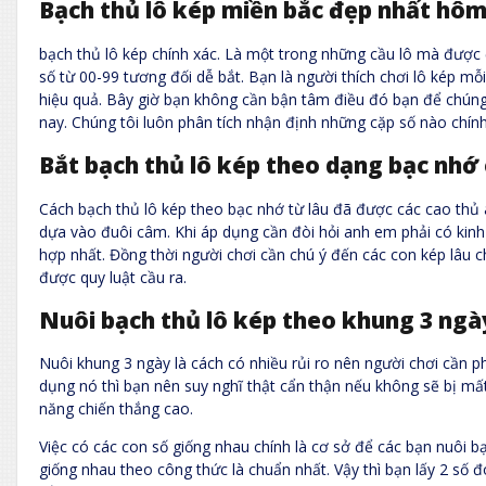
Bạch thủ lô kép miền bắc đẹp nhất hôm
bạch thủ lô kép chính xác. Là một trong những cầu lô mà được 
số từ 00-99 tương đối dễ bắt. Bạn là người thích chơi lô kép m
hiệu quả. Bây giờ bạn không cần bận tâm điều đó bạn để chúng 
nay. Chúng tôi luôn phân tích nhận định những cặp số nào chính
Bắt bạch thủ lô kép theo dạng bạc nhớ
Cách bạch thủ lô kép theo bạc nhớ từ lâu đã được các cao thủ
dựa vào đuôi câm. Khi áp dụng cần đòi hỏi anh em phải có kin
hợp nhất. Đồng thời người chơi cần chú ý đến các con kép lâu 
được quy luật cầu ra.
Nuôi bạch thủ lô kép theo khung 3 ngà
Nuôi khung 3 ngày là cách có nhiều rủi ro nên người chơi cần p
dụng nó thì bạn nên suy nghĩ thật cẩn thận nếu không sẽ bị mấ
năng chiến thắng cao.
Việc có các con số giống nhau chính là cơ sở để các bạn nuôi bạ
giống nhau theo công thức là chuẩn nhất. Vậy thì bạn lấy 2 số 