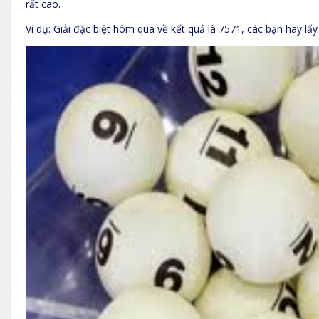
rất cao.
Ví dụ: Giải đặc biệt hôm qua về kết quả là 7571, các bạn hãy lấ