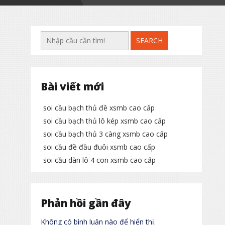
SEARCH
Bài viết mới
soi cầu bạch thủ đề xsmb cao cấp
soi cầu bạch thủ lô kép xsmb cao cấp
soi cầu bạch thủ 3 càng xsmb cao cấp
soi cầu đề đầu đuôi xsmb cao cấp
soi cầu dàn lô 4 con xsmb cao cấp
Phản hồi gần đây
Không có bình luận nào để hiển thị.