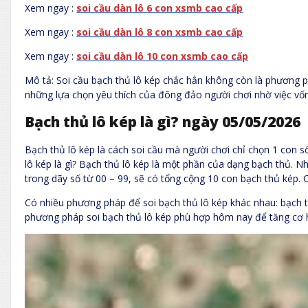
Xem ngay :
soi cầu dàn lô 6 con xsmb cao cấp
Xem ngay :
soi cầu dàn lô 8 con xsmb cao cấp
Xem ngay :
soi cầu dàn lô 10 con xsmb cao cấp
Mô tả: Soi cầu bạch thủ lô kép chắc hẳn không còn là phương 
những lựa chọn yêu thích của đông đảo người chơi nhờ việc vốn 
Bạch thủ lô kép là gì? ngày 05/05/2026
Bạch thủ lô kép là cách soi cầu mà người chơi chỉ chọn 1 con 
lô kép là gì? Bạch thủ lô kép là một phần của dạng bạch thủ. N
trong dãy số từ 00 – 99, sẽ có tổng cộng 10 con bạch thủ kép. Cụ
Có nhiều phương pháp để soi bạch thủ lô kép khác nhau: bạch t
phương pháp soi bạch thủ lô kép phù hợp hôm nay để tăng cơ h