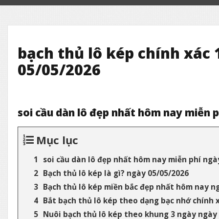
bạch thủ lô kép chính xác
05/05/2026
soi cầu dàn lô đẹp nhất hôm nay miễn 
Mục lục
soi cầu dàn lô đẹp nhất hôm nay miễn phí ngà
Bạch thủ lô kép là gì? ngày 05/05/2026
Bạch thủ lô kép miền bắc đẹp nhất hôm nay n
Bắt bạch thủ lô kép theo dạng bạc nhớ chính 
Nuôi bạch thủ lô kép theo khung 3 ngày ngày