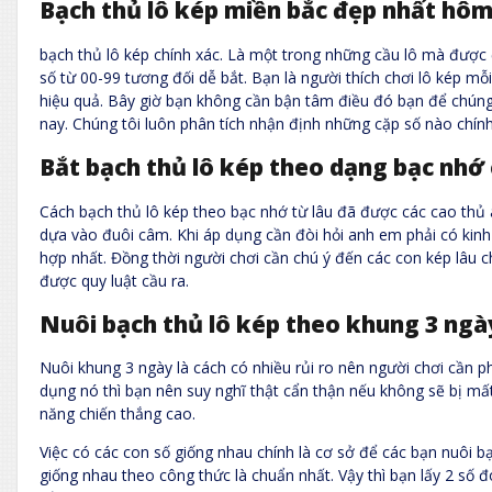
Bạch thủ lô kép miền bắc đẹp nhất hôm
bạch thủ lô kép chính xác. Là một trong những cầu lô mà được 
số từ 00-99 tương đối dễ bắt. Bạn là người thích chơi lô kép m
hiệu quả. Bây giờ bạn không cần bận tâm điều đó bạn để chúng 
nay. Chúng tôi luôn phân tích nhận định những cặp số nào chính
Bắt bạch thủ lô kép theo dạng bạc nhớ
Cách bạch thủ lô kép theo bạc nhớ từ lâu đã được các cao thủ
dựa vào đuôi câm. Khi áp dụng cần đòi hỏi anh em phải có kin
hợp nhất. Đồng thời người chơi cần chú ý đến các con kép lâu 
được quy luật cầu ra.
Nuôi bạch thủ lô kép theo khung 3 ngà
Nuôi khung 3 ngày là cách có nhiều rủi ro nên người chơi cần p
dụng nó thì bạn nên suy nghĩ thật cẩn thận nếu không sẽ bị mấ
năng chiến thắng cao.
Việc có các con số giống nhau chính là cơ sở để các bạn nuôi bạ
giống nhau theo công thức là chuẩn nhất. Vậy thì bạn lấy 2 số 