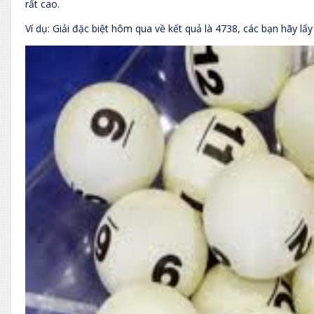
rất cao.
Ví dụ: Giải đặc biệt hôm qua về kết quả là 4738, các bạn hãy lấ