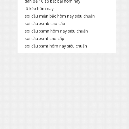
dàn đề 10 số bất bại hôm nay
lô kép hôm nay
soi cầu miền bắc hôm nay siêu chuẩn
soi cầu xsmb cao cấp
soi cầu xsmn hôm nay siêu chuẩn
soi cầu xsmt cao cấp
soi cầu xsmt hôm nay siêu chuẩn